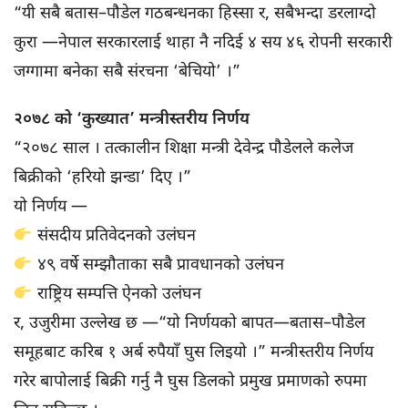
“यी सबै बतास–पौडेल गठबन्धनका हिस्सा र, सबैभन्दा डरलाग्दो
कुरा —नेपाल सरकारलाई थाहा नै नदिई ४ सय ४६ रोपनी सरकारी
जग्गामा बनेका सबै संरचना ‘बेचियो’ ।”
२०७८ को ‘कुख्यात’ मन्त्रीस्तरीय निर्णय
“२०७८ साल । तत्कालीन शिक्षा मन्त्री देवेन्द्र पौडेलले कलेज
बिक्रीको ‘हरियो झन्डा’ दिए ।”
यो निर्णय —
संसदीय प्रतिवेदनको उलंघन
४९ वर्षे सम्झौताका सबै प्रावधानको उलंघन
राष्ट्रिय सम्पत्ति ऐनको उलंघन
र, उजुरीमा उल्लेख छ —“यो निर्णयको बापत—बतास–पौडेल
समूहबाट करिब १ अर्ब रुपैयाँ घुस लिइयो ।” मन्त्रीस्तरीय निर्णय
गरेर बापोलाई बिक्री गर्नु नै घुस डिलको प्रमुख प्रमाणको रुपमा