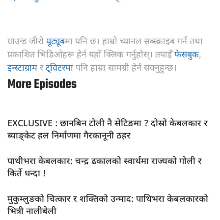
ग्राउन्ड जीरो
यूट्यूब
मा पनि छ। हाम्रो च्यानल सब्स्क्राइब गर्न तथा
प्रकाशित भिडिओहरू हेर्न यहाँ क्लिक गर्नुहोस्। तपाईँ
फेसबुक
,
इन्स्टाग्राम
र
ट्विटरमा
पनि हाम्रा सामग्री हेर्न सक्नुहुन्छ।
More Episodes
EXCLUSIVE : छानबिन टोली नै सेटिङमा ? दोस्रो केबलकार र
ब्याङ्केट हल निर्माणमा गैरकानूनी ठहर
पाथीभरा केबलकार: चन्द्र ढकालको स्वार्थमा राज्यको गोली र
किर्ते धन्दा !
मुकुम्लुङको चित्कार र शक्तिको उन्माद: पाथिभरा केबलकारको
भित्री नालीबेली