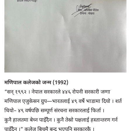
मणिपाल कलेजको जन्म (1992)
“सन् १९९२ । नेपाल सरकारले ४४६ रोपनी सरकारी जग्गा
मणिपाल एजुकेसन ग्रुप—भारतलाई ४९ वर्षे भाडामा दियो । शर्त
थियो– ४९ वर्षपछि सम्पूर्ण संरचना सरकारलाई फिर्ता ।
कुनै हालतमा बेच्न पाइँदैन । कुनै तेस्रो पक्षलाई हस्तान्तरण गर्न
पाइँदैन ।” कलेज बिचमै बन्द भएपनि सरकारकै ।