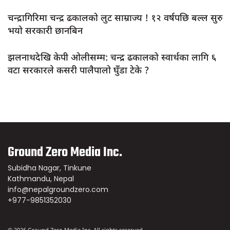
चन्द्रागिरिमा चन्द्र ढकालको लुट साम्राज्य ! १२ वर्षपछि बल्ल सुरु
भयो सरकारी छानबिन
झलनाथदेखि केपी ओलीसम्म: चन्द्र ढकालको स्वार्थका लागि ६
वटा सरकारले कसरी पालैपालो घुँडा टेके ?
Ground Zero Media Inc.
Subidha Nagar, Tinkune
Kathmandu, Nepal
info@nepalgroundzero.com
+977-9851352030