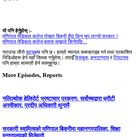
यो पनि हेर्नुहोस् :-
मणिपाल मेडिकल कलेज पोखरा बिक्री हुँदा किन चुप लाग्यो सरकार ?
मणिपाल मेडिकल कलेज बतास समूहले किनेपछि…
ग्राउन्ड जीरो
यूट्यूब
मा पनि छ। हाम्रो च्यानल सब्स्क्राइब गर्न तथा प्रकाशित
भिडिओहरू हेर्न यहाँ क्लिक गर्नुहोस्। तपाईँ
फेसबुक
,
इन्स्टाग्राम
र
ट्विटरमा
पनि हाम्रा सामग्री हेर्न सक्नुहुन्छ।
More Episodes, Reports
नलिञ्चोक हेलिपोर्ट भ्रष्टाचार प्रकरण: सर्वोच्चद्वारा धरौटी
अस्वीकार, प्रदीप अधिकारी थुनामै
सरकारी स्वामित्वको मणिपाल बिक्रीमा महानगरपालिका, शिक्षा
मन्त्रालयको मिलेमतो