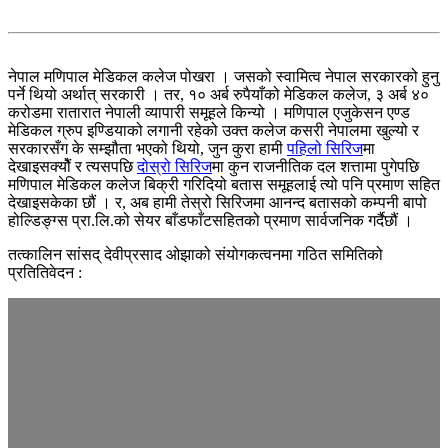
नेपाल मणिपाल मेडिकल कलेज पोखरा । जसको स्वामित्व नेपाल सरकारको हुनु
पर्ने थियो अर्थात् सरकारी । तर, १० अर्ब रुपैयाँको मेडिकल कलेज, ३ अर्ब ४०
करोडमा रातारात नेपाली व्यापारी समूहले किन्यो । मणिपाल एजुकेसन एण्ड
मेडिकल ग्रुप इण्डियाको लगानी रहेको उक्त कलेज कसरी नेपालमा खुल्यो र
सरकारसँग के सम्झौता भएको थियो, जुन कुरा हामी
पहिलो सिरिज
मा
देखाइसक्योैं र त्यसपछि
दोस्रो सिरिज
मा कुन राजनीतिक दल शत्तामा पुगेपछि
मणिपाल मेडिकल कलेज बिक्री गरिदियो बतास समूहलाई त्यो पनि प्रमाण सहित
देखाइसकेका छौं । र, अब हामी तेस्रो सिरिजमा आनन्द बतासको कम्पनी बापो
होल्डिङ्ग्स प्रा.लि.को सेयर बाँडफाँटसहितको प्रमाण सार्वजनिक गर्दैछौं ।
तत्कालिन सांसद् देवीप्रसाद ओझाको संयोगकत्वनमा गठित समितिको
प्रतितिवेदन :