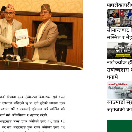
महालेखापरी
सीमान्तबाट 
सस्मित र मे
नलिञ्चोक हेलि
सर्वोच्चद्वा
थुनामै
काठमाडौं सु
जहाजको कोल