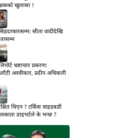
क्षकको खुलासा !
सिंहदरबारसम्म: सीता वादीदेखि
हतासम्म
पोर्ट भ्रष्टाचार प्रकरण:
रा धरौटी अस्वीकार, प्रदीप अधिकारी
रक्षित थिएन ? टर्किस वाइडबडी
काता डाइभर्टले के भन्छ ?