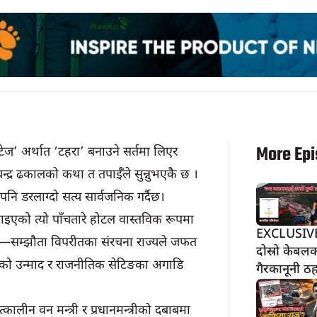
More Ep
ेज’ अर्थात ‘टहरा’ बनाउने सर्तमा लिएर
न्द्र ढकालको कथा त तपाईँले सुन्नुभएकै छ ।
 पनि डरलाग्दो सत्य सार्वजनिक गर्दैछ।
इएको त्यो पाँचतारे होटल वास्तविक रूपमा
EXCLUSIVE 
थ्यो—सम्झौता विपरीतका संरचना राज्यले जफत
दोस्रो केबलक
क्तिको उन्माद र राजनीतिक सेटिङका अगाडि
गैरकानूनी ठ
लीन वन मन्त्री र प्रधानमन्त्रीको दबाबमा