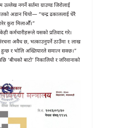
 उल्लेख नगर्ने सर्तमा ग्राउण्ड जिरोलाई
्नेतको अडान थियो— “चन्द्र ढकाललाई धेरै
गरेर कुरा मिलाऔँ।”
केही कर्मचारीहरूले यसको प्रतिवाद गरे।
ंरचना अवैध छ, भत्काउनुपर्ने ठाउँमा १ लाख
नी हुन्छ र भोलि अख्तियारले समात्न सक्छ।”
्सीपछि ‘बीचको बाटो’ निकालियो र जरिवानाको