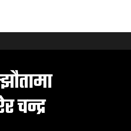
्झौतामा
 चन्द्र