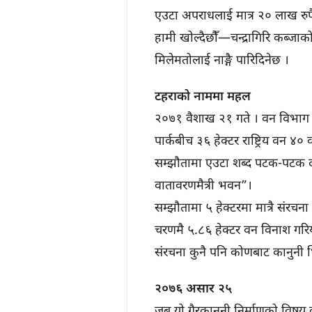
एउटा अपराधलाई मात्र २० लाख रुप
हामी खोल्दैछौँ—चन्द्रागिरि कब्जा
मिलेमतोलाई नाङ्गै पारिदिनेछ ।
टहराको नाममा महल
२०७१ वैशाख २१ गते । वन विभाग र
पार्कबीच ३६ हेक्टर राष्ट्रिय वन ४
सम्झौतामा एउटा शब्द पटक-पटक द
वातावरणमैत्री भवन”।
सम्झौतामा ५ हेक्टरमा मात्रै संर
चरणमै ५.८६ हेक्टर वन विनाश गर
संरचना कुनै पनि कोणबाट कानुनी 
२०७६ असार २५
जब यो गैरकानुनी निर्माणको विषय वन