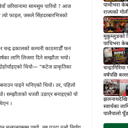
पाथीभरा केब
ैयाँ जरिवानामा सामसुम पारियो ? आज
राज्यको गोली 
को त्यो फाइल, जसले सिंहदरबारभित्रको
मुकुम्लुङको 
पाथिभरा केब
 चन्द्र ढकालको कम्पनी काठमाडौँ फन
० वर्षका लागि लिजमा दिने सम्झौता भयो।
ोहोर्याइएको थियो— “कटेज प्राकृतिका
चन्द्रागिरिमा
वर्षपछि बल्
चना बनाउन पाइने भनिएको थियो। तर, पहिलो
ियो। सम्झौताको धज्जी उडाएर बनाइएको यो
झलनाथदेखि 
थिएन ।
स्वार्थका ल
पालैपालो घुँड
 मन्त्रालयसम्म पुग्यो, तब एउटा ठुलो निर्णय