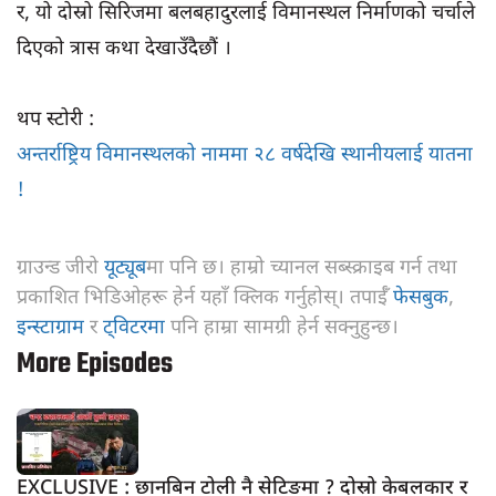
र, यो दोस्रो सिरिजमा बलबहादुरलाई विमानस्थल निर्माणको चर्चाले
दिएको त्रास कथा देखाउँदैछौं ।
थप स्टोरी :
अन्तर्राष्ट्रिय विमानस्थलको नाममा २८ वर्षदेखि स्थानीयलाई यातना
!
ग्राउन्ड जीरो
यूट्यूब
मा पनि छ। हाम्रो च्यानल सब्स्क्राइब गर्न तथा
प्रकाशित भिडिओहरू हेर्न यहाँ क्लिक गर्नुहोस्। तपाईँ
फेसबुक
,
इन्स्टाग्राम
र
ट्विटरमा
पनि हाम्रा सामग्री हेर्न सक्नुहुन्छ।
More Episodes
EXCLUSIVE : छानबिन टोली नै सेटिङमा ? दोस्रो केबलकार र