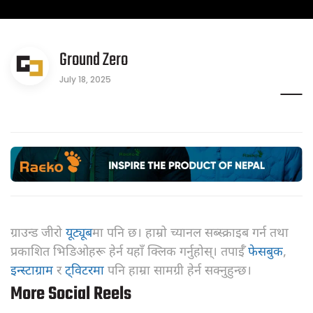
Ground Zero
July 18, 2025
ग्राउन्ड जीरो
यूट्यूब
मा पनि छ। हाम्रो च्यानल सब्स्क्राइब गर्न तथा
प्रकाशित भिडिओहरू हेर्न यहाँ क्लिक गर्नुहोस्। तपाईँ
फेसबुक
,
इन्स्टाग्राम
र
ट्विटरमा
पनि हाम्रा सामग्री हेर्न सक्नुहुन्छ।
More Social Reels