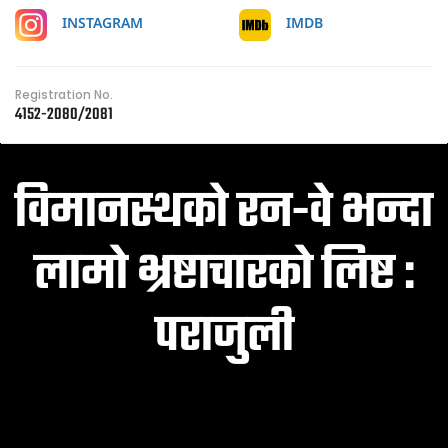
IMDB
INSTAGRAM
Registration No.
4152-2080/2081
विमानस्थको रन-वे भन्दा
लामो भ्रष्टाचारको लिष्ट :
पराजुली