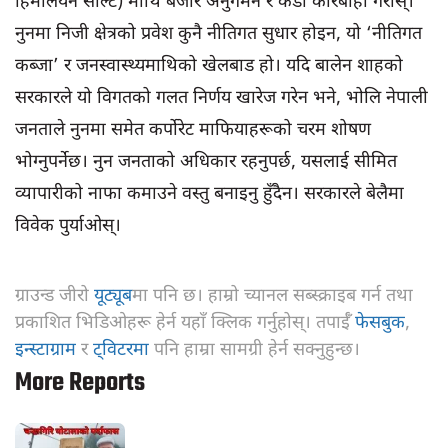
हिमालयन साल्ट) माथि बजार अनुगमन र कडा कारबाही गरोस्।
नुनमा निजी क्षेत्रको प्रवेश कुनै नीतिगत सुधार होइन, यो ‘नीतिगत
कब्जा’ र जनस्वास्थ्यमाथिको खेलबाड हो। यदि बालेन शाहको
सरकारले यो विगतको गलत निर्णय खारेज गरेन भने, भोलि नेपाली
जनताले नुनमा समेत कर्पोरेट माफियाहरूको चरम शोषण
भोग्नुपर्नेछ। नुन जनताको अधिकार रहनुपर्छ, यसलाई सीमित
व्यापारीको नाफा कमाउने वस्तु बनाइनु हुँदैन। सरकारले बेलैमा
विवेक पुर्याओस्।
ग्राउन्ड जीरो
यूट्यूब
मा पनि छ। हाम्रो च्यानल सब्स्क्राइब गर्न तथा
प्रकाशित भिडिओहरू हेर्न यहाँ क्लिक गर्नुहोस्। तपाईँ
फेसबुक
,
इन्स्टाग्राम
र
ट्विटरमा
पनि हाम्रा सामग्री हेर्न सक्नुहुन्छ।
More Reports