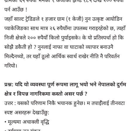
ग्रामको ६५ रुपैयाँ भनेको १ केजीको झण्डै १८५ देखि २०० रुपैयाँ
पर्न आउँछ !
जहाँ साल्ट ट्रेडिङले १ हजार ग्राम (१ केजी) नुन उत्कृष्ट आयोडिन
प्याकेजिङका साथ मात्र २६ रुपैयाँमा उपलब्ध गराइरहेको छ, त्यहाँ
निजी क्षेत्रले २०० रुपैयाँ किलो पुर्याइसके। के यो प्रतिस्पर्धा हो कि
सोझै डकैती हो ? नुनलाई नाफा वा घाटाको व्यापार बनाउनै
मिल्दैनथ्यो, तर यहाँ ठूलो आर्थिक स्वार्थ राखेर नीति नै परिवर्तन
गरियो।
प्रश्न: यदि यो व्यवस्था पूर्ण रूपमा लागू भयो भने नेपालको दुर्गम
क्षेत्र र विपन्न नागरिकमा कस्तो असर पर्छ ?
उत्तर : यसको परिणाम निकै भयानक हुनेछ। म तपाईँलाई तीनवटा
स्पष्ट असरहरू देखाउँछु:
• मूल्यमा अचाक्ली वृद्धि