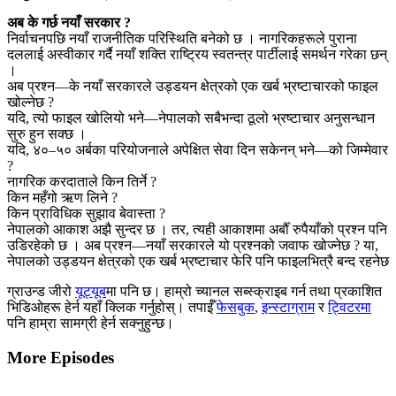
अब के गर्छ नयाँ सरकार ?
निर्वाचनपछि नयाँ राजनीतिक परिस्थिति बनेको छ । नागरिकहरूले पुराना
दललाई अस्वीकार गर्दै नयाँ शक्ति राष्ट्रिय स्वतन्त्र पार्टीलाई समर्थन गरेका छन्
।
अब प्रश्न—के नयाँ सरकारले उड्डयन क्षेत्रको एक खर्ब भ्रष्टाचारको फाइल
खोल्नेछ ?
यदि, त्यो फाइल खोलियो भने—नेपालको सबैभन्दा ठूलो भ्रष्टाचार अनुसन्धान
सुरु हुन सक्छ ।
यदि, ४०–५० अर्बका परियोजनाले अपेक्षित सेवा दिन सकेनन् भने—को जिम्मेवार
?
नागरिक करदाताले किन तिर्ने ?
किन महँगो ऋण लिने ?
किन प्राविधिक सुझाव बेवास्ता ?
नेपालको आकाश अझै सुन्दर छ । तर, त्यही आकाशमा अर्बौँ रुपैयाँको प्रश्न पनि
उडिरहेको छ । अब प्रश्न—नयाँ सरकारले यो प्रश्नको जवाफ खोज्नेछ ? या,
नेपालको उड्डयन क्षेत्रको एक खर्ब भ्रष्टाचार फेरि पनि फाइलभित्रै बन्द रहनेछ
ग्राउन्ड जीरो
यूट्यूब
मा पनि छ। हाम्रो च्यानल सब्स्क्राइब गर्न तथा प्रकाशित
भिडिओहरू हेर्न यहाँ क्लिक गर्नुहोस्। तपाईँ
फेसबुक
,
इन्स्टाग्राम
र
ट्विटरमा
पनि हाम्रा सामग्री हेर्न सक्नुहुन्छ।
More Episodes