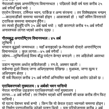
नेपालको मुख्य अन्तर्राष्ट्रिय विमानस्थल । पछिल्लो केही वर्ष यता करीब २५
अर्ब रुपैयाँ खर्च भयो ।
एप्रोन विस्तार, टर्मिनल भवन, पार्किङ र अन्य संरचना । तर विशेषज्ञहरू भन्छन्
—काठमाडौंको समस्या भवनको होइन । आकाशको हो । यहाँ जमिन विस्तारले
ट्राफिक समस्या समाधान हुँदैन।
तर त्यसो हुँदाहुँदै पनि २५ अर्ब खर्च भयो । यही कारणले करीब १५ अर्ब रुपैयाँ
अनावश्यक लागत भएको आरोप उठ्छ ।
गौतमबुद्ध अन्तर्राष्ट्रिय विमानस्थल : ४५ अर्ब
लुम्बिनी ।
भगवान बुद्धको जन्मस्थल । यहाँ बनाइएको छ-नेपालको दोस्रो अन्तर्राष्ट्रिय
विमानस्थल । कुल लागत—४५ अर्ब रुपैयाँ ।
उद्देश्य—लुम्बिनीलाई विश्व बौद्ध पर्यटन केन्द्र बनाउने । तर अहिलेको अवस्था
—
उडान न्यूनतम अर्थात् कहिलेकाही । रन-वे, अक्सर खाली ।
सबैभन्दा ठूलो विवाद जग्गा अधिग्रहणमा देखिन्छ । मुआब्जा, जग्गा मूल्य र
अधिग्रहण क्षेत्र ।
यी सबै मिलाएर करीब २५ अर्ब रुपैयाँ अनियमित खर्च भएको आरोप उठेको छ ।
प्राधिकरणको मुख्यालय : ४ अर्बको भवन भासियो
नेपाल नागरिक उड्डयन प्राधिकरणको नयाँ मुख्यालय ।
लागत—४ अर्ब रुपैयाँ। तर निर्माण भएको थोरै समयमै सी ब्लक करीब तीन फिट
भासियो।
यो घटना देशभर चर्चा बन्यो । किन कि यो केवल एउटा भवनको समस्या होइन।
यो निर्माण प्रणालीमाथि उठेको प्रश्न थियो । यस परियोजनामा करीब २ अर्ब