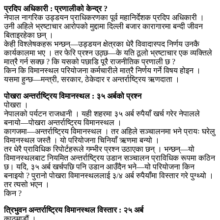
प्रदिप अधिकारी : प्रणालीको केन्द्र ?
नेपाल नागरिक उड्डयन प्राधिकरणका पूर्व महानिर्देशक प्रदिप अधिकारी ।
उनी अहिले भ्रष्टाचार आरोपको मुद्दामा दिल्ली बजार कारागारमा बन्दी जीवन
बिताइरहेका छन् ।
केही विश्लेषकहरू भन्छन्—उड्डयन क्षेत्रका धेरै विवादास्पद निर्णय उनकै
कार्यकालमा भए । तर फेरि प्रश्न उठ्छ—के यति ठूलो भ्रष्टाचार एक व्यक्तिले
मात्रै गर्न सक्छ ? कि यसको पछाडि पूरै राजनीतिक प्रणाली छ ?
किन कि विमानस्थल परियोजना कर्मचारीले मात्रै निर्णय गर्ने विषय होइन ।
यसमा हुन्छ—मन्त्री, सरकार, ठेकेदार र अन्तर्राष्ट्रिय ऋणदाता ।
पोखरा अन्तर्राष्ट्रिय विमानस्थल : ३५ अर्बको प्रश्न
पोखरा ।
नेपालको पर्यटन राजधानी । यही शहरमा ३५ अर्ब रुपैयाँ खर्च गरेर नेपालले
बनायो—पोखरा अन्तर्राष्ट्रिय विमानस्थल ।
कागजमा—अन्तर्राष्ट्रिय विमानस्थल । तर अहिले सञ्चालनमा भने प्रायः घरेलु
विमानस्थल जस्तै । यो परियोजना चिनियाँ ऋणमा बन्यो ।
तर धेरै प्राविधिक रिपोर्टहरूले गम्भीर प्रश्न उठाएका छन् । भन्छन्—यो
विमानस्थलबाट नियमित अन्तर्राष्ट्रिय उडान सञ्चालन प्राविधिक रूपमा कठिन
छ। यदि, ३५ अर्ब खर्चपछि पनि उडान आउँदैन भने—यो परियोजना किन
बनाइयो ? पुरानो पोखरा विमानस्थललाई ३/४ अर्ब रुपैयाँमा विस्तार गरे पुग्थ्यो ।
तर त्यसो भएन ।
किन ?
त्रिभुवन अन्तर्राष्ट्रिय विमानस्थल विस्तार : २५ अर्ब
काठमाडौं ।