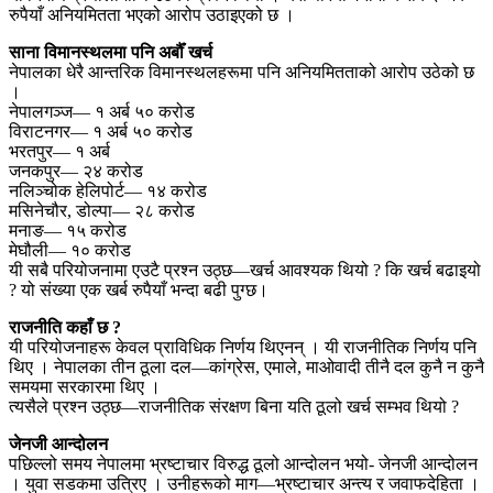
रुपैयाँ अनियमितता भएको आरोप उठाइएको छ ।
साना विमानस्थलमा पनि अर्बौँ खर्च
नेपालका धेरै आन्तरिक विमानस्थलहरूमा पनि अनियमितताको आरोप उठेको छ
।
नेपालगञ्ज— १ अर्ब ५० करोड
विराटनगर— १ अर्ब ५० करोड
भरतपुर— १ अर्ब
जनकपुर— २४ करोड
नलिञ्चोक हेलिपोर्ट— १४ करोड
मसिनेचौर, डोल्पा— २८ करोड
मनाङ— १५ करोड
मेघौली— १० करोड
यी सबै परियोजनामा एउटै प्रश्न उठ्छ—खर्च आवश्यक थियो ? कि खर्च बढाइयो
? यो संख्या एक खर्ब रुपैयाँ भन्दा बढी पुग्छ।
राजनीति कहाँ छ ?
यी परियोजनाहरू केवल प्राविधिक निर्णय थिएनन् । यी राजनीतिक निर्णय पनि
थिए । नेपालका तीन ठूला दल—कांग्रेस, एमाले, माओवादी तीनै दल कुनै न कुनै
समयमा सरकारमा थिए ।
त्यसैले प्रश्न उठ्छ—राजनीतिक संरक्षण बिना यति ठूलो खर्च सम्भव थियो ?
जेनजी आन्दोलन
पछिल्लो समय नेपालमा भ्रष्टाचार विरुद्ध ठूलो आन्दोलन भयो- जेनजी आन्दोलन
। युवा सडकमा उत्रिए । उनीहरूको माग—भ्रष्टाचार अन्त्य र जवाफदेहिता ।