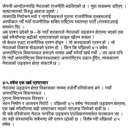
जेनजी आन्दोलनपछि नेपालको राजनीति बदलिएको छ । युवा सडकमा उत्रिए ।
भ्रष्टाचारको विरुद्ध आवाज उठ्यो ।
त्यसपछि निर्वाचन भयो र नागरिकहरूले पुराना राजनीतिक दलहरूलाई
अस्वीकार गर्दै नयाँ राजनीतिक शक्ति राष्ट्रिय स्वतन्त्र पार्टी (रास्वपा)लाई
समर्थन दिए ।
अब प्रश्न उठेको छ—के नयाँ सरकारले नेपालको उड्डयन क्षेत्रमा भएको एक
खर्ब रुपैयाँभन्दा बढीको भ्रष्टाचारको फाइल खोल्न सक्ला ?
यो केवल एउटा राजनीतिक प्रश्न होइन । यो करदाताको प्रश्न हो । यो
नेपालको विकास मोडलको प्रश्न हो । किन कि पछिल्लो ४/५ वर्षमा
अन्तर्राष्ट्रिय विमानस्थल बनाउने नाममा अर्बौँ रुपैयाँ खर्च गर्यो । तर आज पनि
ति नयाँ अन्तर्राष्ट्रिय विमानस्थलबाट अन्तर्राष्ट्रिय उडान हुँदैन, त्यसकारण
नेपालको उड्डयन क्षेत्र संकटमै छ ।
४/५ वर्षमा एक खर्ब भ्रष्टाचार
नेपालमा उड्डयन क्षेत्र विकासका नाममा दर्जनौँ परियोजना बने । नयाँ
अन्तर्राष्ट्रिय विमानस्थल ।
पुराना विमानस्थल विस्तार ।
भवन निर्माण र अध्ययन रिपोर्ट । पछिल्लो ४/५ वर्षमा नेपालको उड्डयन क्षेत्रमा,
एक खर्ब रुपैयाँभन्दा बढी भ्रष्टाचार भएको ग्राउण्ड जिरोको दावी छ ।
यी सबै परियोजना नेपाल नागरिक उड्डयन प्राधिकरणमार्फत सञ्चालन भए ।
तर यही संस्थामाथि सबैभन्दा धेरै प्रश्न उठेको छ । विशेष गरी पछिल्लो ४/५
वर्षमा ।