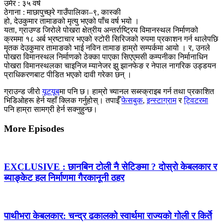
उमेर : ३५ वर्ष
ठेगाना : माछापुच्छ्रे गाउँपालिका–९, कास्की
हो, देउकुमार तामाङको मृत्यु भएको पाँच वर्ष भयो ।
यता, ग्राउण्ड जिरोले पोखरा क्षेत्रीय अन्तर्राष्ट्रिय विमानस्थल निर्माणको
क्रममा १८ अर्ब भ्रष्टाचार भएको स्टोरी सिरिजको रुपमा प्रकाशन गर्न थालेपछि
मृतक देउकुमार तामाङको भाई नविन तामाङ हाम्रो सम्पर्कमा आयो । र, उनले
पोखरा विमानस्थल निर्माणको ठेक्का पाएका सिएएमसी कम्पनीका निर्मानाधिन
पोखरा विमानस्थलका चाइनिज म्यानेजर झु झानफेङ र नेपाल नागरिक उड्डयन
प्राधिकरणबाट पीडित भएको दावी गरेका छन् ।
ग्राउन्ड जीरो
यूट्यूब
मा पनि छ। हाम्रो च्यानल सब्स्क्राइब गर्न तथा प्रकाशित
भिडिओहरू हेर्न यहाँ क्लिक गर्नुहोस्। तपाईँ
फेसबुक
,
इन्स्टाग्राम
र
ट्विटरमा
पनि हाम्रा सामग्री हेर्न सक्नुहुन्छ।
More Episodes
EXCLUSIVE : छानबिन टोली नै सेटिङमा ? दोस्रो केबलकार र
ब्याङ्केट हल निर्माणमा गैरकानूनी ठहर
पाथीभरा केबलकार: चन्द्र ढकालको स्वार्थमा राज्यको गोली र किर्ते