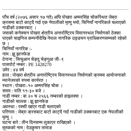
पाँच वर्ष (२०७६ असार १७ गते) अघि पोखरा अम्मरसिंह चोकस्थित जेब्रा
क्रसमा बाटो काट्दै गर्दा एक नेपालीको मृत्यु भयो, चिनियाँ नागरिकले चलाएको
गाडीको ठक्करबाट ।
जसको कनेक्सन पोखरा क्षेत्रीय अन्तर्राष्ट्रिय विमानस्थल निर्माणको ठेक्का
पाएको चाइनिज कम्पनीदेखि नेपाल नागरिक उड्डयन प्राधिकरणसम्मको रहेको
छ ।
चिनियाँ नागरिक :-
नाम : झु झानफेङ
ठेगाना : सिचुआन चेङ्दु चेङ्गुआ जी–९
पासपोर्ट नम्बर : PE 1428270
उमेर : ४४ वर्ष
हाल : पोखरा क्षेत्रीय अन्तर्राष्ट्रिय विमानस्थल निर्माणको क्रममा आयोजनाको
म्यानेजरको रुपमा कार्यरत ।
स्थान : पोखरा–१० अम्मरसिंह चोक ।
समय : राति ११ः३० बजे ।
गाडी नम्बर : बा २० च २५६६ नम्बरको हाइलक्स ।
गाडीको चालक : झु झानफेङ
अवस्था : रक्सी खाएर गाडी चलाएको
परिणाम : जेब्रा क्रसबाट बाटो काट्दै गर्दा गाडीको ठक्करबाट एक नेपालीको
मृत्यु ।
घटना बारे : तीन दिनसम्म लुकाएर राखिएको ।
मृतकको नाम : देउकुमार तामाङ