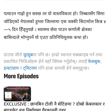
पत्याउन गाह्रो हुन सक्छ तर यो वास्तविकता हो। तिब्बतसँग सिमा
जोडिएको नेपालको हुम्ला जिल्लामा एक चक्की सिटामोल किन्न ४
—५ दिन हिँड्नुपर्छ । स्वास्थ्य सेवा पाउन कर्णाली क्षेत्रका
बासिन्दाले भोग्नुपर्ने यो एउटा प्रतिनिधिमूलक कथा हो।
ग्राउन्ड जीरो
यूट्यूब
मा पनि छ। हाम्रो च्यानल सब्स्क्राइब गर्न तथा
प्रकाशित भिडिओहरू हेर्न यहाँ क्लिक गर्नुहोस्। तपाईँ
फेसबुक
,
इन्स्टाग्राम
र
ट्विटरमा
पनि हाम्रा सामग्री हेर्न सक्नुहुन्छ।
More Episodes
EXCLUSIVE : छानबिन टोली नै सेटिङमा ? दोस्रो केबलकार र
ब्याङ्केट हल निर्माणमा गैरकानूनी ठहर