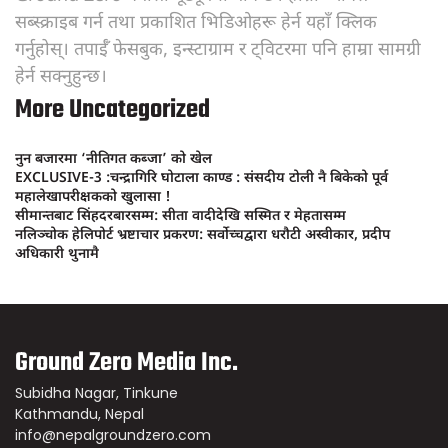
सब्स्क्राइब गर्न तथा प्रकाशित भिडिओहरू हेर्न यहाँ क्लिक
गर्नुहोस्। तपाईँ फेसबुक, इन्स्टाग्राम र ट्विटरमा पनि हाम्रा सामग्री
हेर्न सक्नुहुन्छ।
More Uncategorized
नुन बजारमा ‘नीतिगत कब्जा’ को खेल
EXCLUSIVE-3 :चन्द्रागिरि घोटाला काण्ड : संसदीय टोली नै बिकेको पूर्व
महालेखापरीक्षकको खुलासा !
सीमान्तबाट सिंहदरबारसम्म: सीता वादीदेखि सस्मित र मेहतासम्म
नलिञ्चोक हेलिपोर्ट भ्रष्टाचार प्रकरण: सर्वोच्चद्वारा धरौटी अस्वीकार, प्रदीप
अधिकारी थुनामै
Ground Zero Media Inc.
Subidha Nagar, Tinkune
Kathmandu, Nepal
info@nepalgroundzero.com