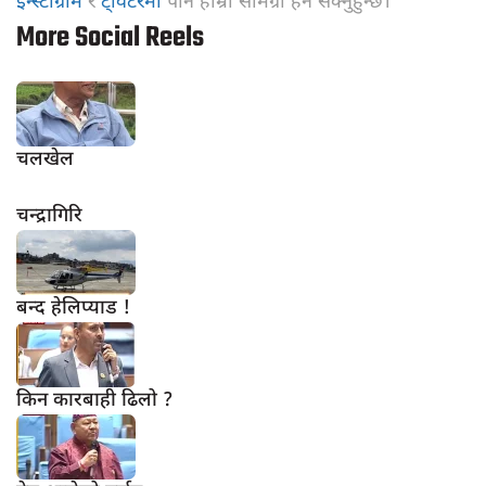
इन्स्टाग्राम
र
ट्विटरमा
पनि हाम्रा सामग्री हेर्न सक्नुहुन्छ।
More Social Reels
चलखेल
चन्द्रागिरि
बन्द हेलिप्याड !
किन कारबाही ढिलो ?