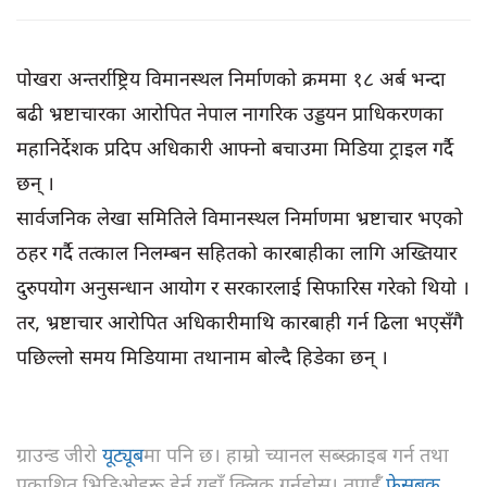
पोखरा अन्तर्राष्ट्रिय विमानस्थल निर्माणको क्रममा १८ अर्ब भन्दा
बढी भ्रष्टाचारका आरोपित नेपाल नागरिक उड्डयन प्राधिकरणका
महानिर्देशक प्रदिप अधिकारी आफ्नो बचाउमा मिडिया ट्राइल गर्दै
छन् ।
सार्वजनिक लेखा समितिले विमानस्थल निर्माणमा भ्रष्टाचार भएको
ठहर गर्दै तत्काल निलम्बन सहितको कारबाहीका लागि अख्तियार
दुरुपयोग अनुसन्धान आयोग र सरकारलाई सिफारिस गरेको थियो ।
तर, भ्रष्टाचार आरोपित अधिकारीमाथि कारबाही गर्न ढिला भएसँगै
पछिल्लो समय मिडियामा तथानाम बोल्दै हिडेका छन् ।
ग्राउन्ड जीरो
यूट्यूब
मा पनि छ। हाम्रो च्यानल सब्स्क्राइब गर्न तथा
प्रकाशित भिडिओहरू हेर्न यहाँ क्लिक गर्नुहोस्। तपाईँ
फेसबुक
,